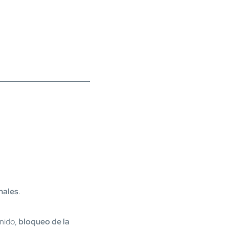
nales
.
nido,
bloqueo de la