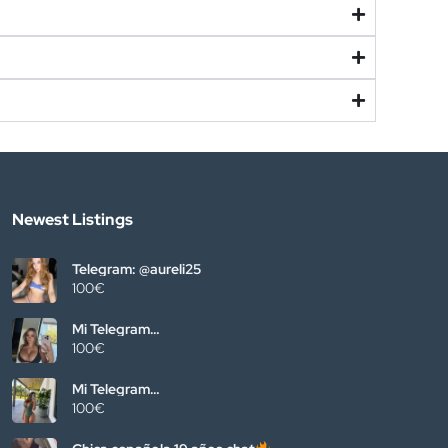
Newest Listings
Telegram: @aureli25
100€
Mi Telegram
@emiliennausnua005
100€
Mi Telegram
@emiliennausnua005
100€