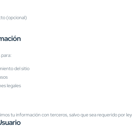
to (opcional)
rmación
 para:
iento del sitio
usos
nes legales
s tu información con terceros, salvo que sea requerido por ley o
Usuario