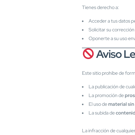
Tienes derecho a:
Acceder a tus datos p
Solicitar su corrección
Oponerte a su uso env
Aviso L
Este sitio prohíbe de form
La publicación de cua
La promoción de
pros
El uso de
material si
La subida de
contenid
La infracción de cualquier